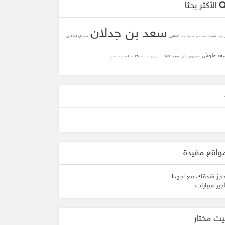
الأكثر بحثا
سعد بن جدلان
المتنبي
سليمان الشاردي
أصابك
ني دعوت
أصابك عشق
لما تلاقينا
يا عيد
عد علوش
حب
زعل
صباح
الحب
الغياب
سلطان الهاجري
محمد علي جنيدي
المحبه
ثقه
زانت
الشافعي
واقع مفيدة
حجز فندقك مع اجودا
أجير سيارات
يت مختار