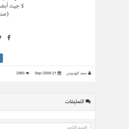
لا جيت أبض
(صني
سعد الهديرس
21-Sep-2009
2983
التعليقات