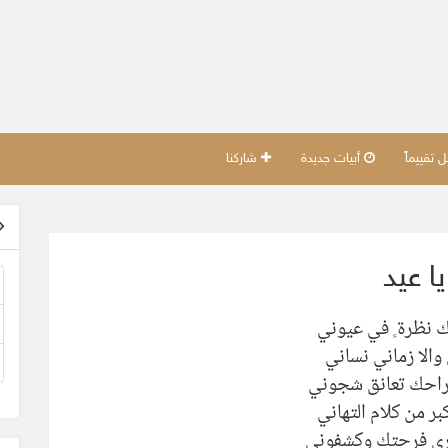
تقييماً
أبيات جديدة
شاركنا
يا عيد
ك نظرة ٍ في عيوني
والا زماني نساني
راحك تعانق شجوني
بر من كلام التهاني
ري فرحتك وكشفوني