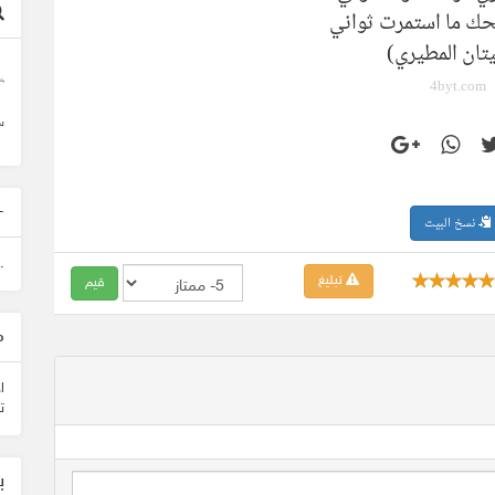
حك ما استمرت ثواني
تان المطيري)
4byt.com
وأ
س
-
نسخ البيت
.
تبليغ
م
ا
ت
ب