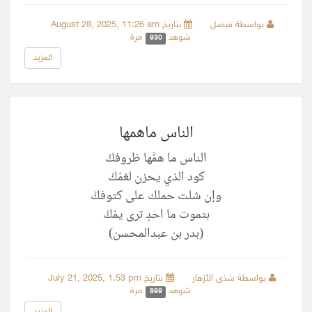
بواسطة فيصل
بتاريخ August 28, 2025, 11:26 am
شوهد
مرة
930
المزيد
الناس ماهمها
الناس ما همَّها ظروفكْ
‏كود الذي يحزن لغمّكْ
‏وإن شلت حملك على كتوفكْ
‏بتموت ما احدٍ ترى يمّكْ
(بدر بن عبدالمحسن)
بواسطة شذى الأزهار
بتاريخ July 21, 2025, 1:53 pm
شوهد
مرة
899
المزيد