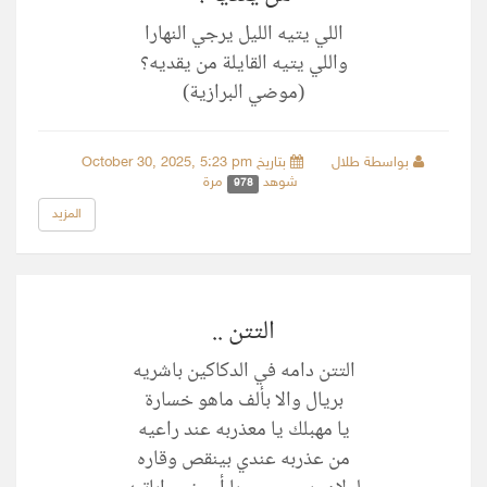
اللي يتيه الليل يرجي النهارا
واللي يتيه القايلة من يقديه؟
(موضي البرازية)
بواسطة طلال
بتاريخ October 30, 2025, 5:23 pm
شوهد
مرة
978
المزيد
التتن ..
التتن دامه في الدكاكين باشريه
بريال والا بألف ماهو خسارة
يا مهبلك يا معذربه عند راعيه
من عذربه عندي بينقص وقاره