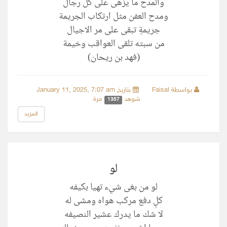
والمدح ما يزهى على كل رجال
ومدح العفن مثل ارتكاب الجريمة
جريمةٍ تبقى على مر الاجيال
من سبته تلقى العواقب وخيمة
(فهد بن ريحان)
بواسطة Faisal
بتاريخ January 11, 2025, 7:07 am
شوهد
مرة
1357
المزيد
لو
لو من بغى شيء تهيا بكيفه
كلٍ دفع مركب هواه ومشى له
لا شك ما يدرك عشير النصيفه