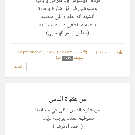
لولاه.. بوسوس وبا أمرض واباتيه
وتشوفني في كل شارع وحارة
انشهد انه حلو واللي محليه
راعيه ما تطفي مشاهيب ناره
(مطلق ناصر الهاجري)
بواسطة فيصل
بتاريخ September 27, 2025, 12:20 am
شوهد
مرة
1239
المزيد
من هقوة الناس
من هقوة الناس باللي في مخابينا
‏نشوفهم عندنا بوجيه ديّانة
(أحمد الطرقي)