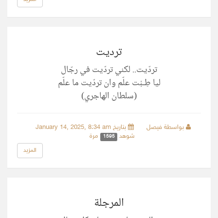
ترديت
تردّيت.. لكني تردّيت في رجّال
‏ليا طِـبْت علّم وان تردّيت ما علّم
(سلطان الهاجري)
بواسطة فيصل
بتاريخ January 14, 2025, 8:34 am
شوهد
مرة
1595
المزيد
المرجلة