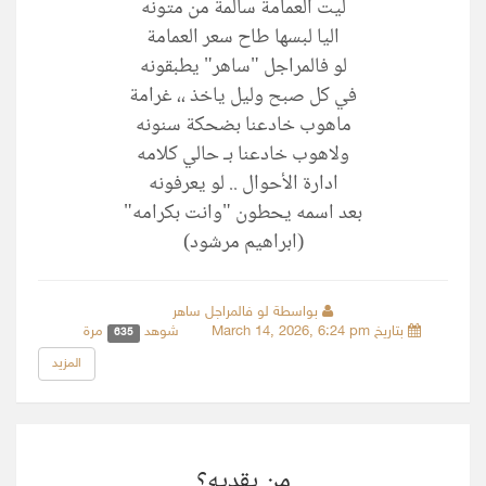
‏ليت العمامة سالمة من متونه
‏اليا لبسها طاح سعر العمامة
‏لو فالمراجل "ساهر" يطبقونه
‏في كل صبح وليل ياخذ ،، غرامة
‏ماهوب خادعنا بضحكة سنونه
‏ولاهوب خادعنا بـ حالي كلامه
ادارة الأحوال .. لو يعرفونه
‏بعد اسمه يحطون "وانت بكرامه"
(ابراهيم مرشود)
بواسطة لو فالمراجل ساهر
بتاريخ March 14, 2026, 6:24 pm
شوهد
مرة
635
المزيد
من يقديه؟