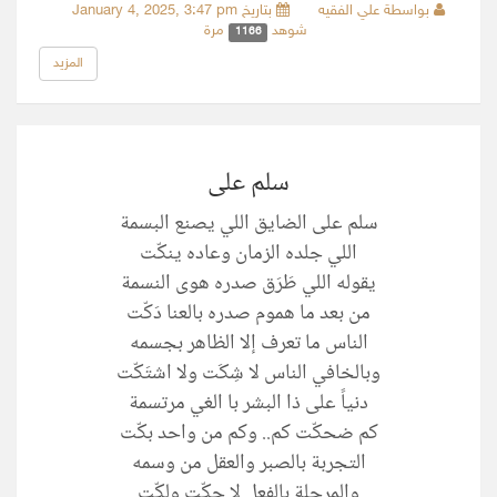
بواسطة علي الفقيه
بتاريخ January 4, 2025, 3:47 pm
شوهد
مرة
1166
المزيد
سلم على
سلم على الضايق اللي يصنع البسمة
اللي جلده الزمان وعاده ينكّت
يقوله اللي طَرَق صدره هوى النسمة
من بعد ما هموم صدره بالعنا دَكّت
الناس ما تعرف إلا الظاهر بجسمه
وبالخافي الناس لا شِكَت ولا اشتَكّت
دنياً على ذا البشر با الغي مرتسمة
كم ضحكّت كم.. وكم من واحد بكّت
التجربة بالصبر والعقل من وسمه
والمرجلة بالفعل لا حكّت ولكّت