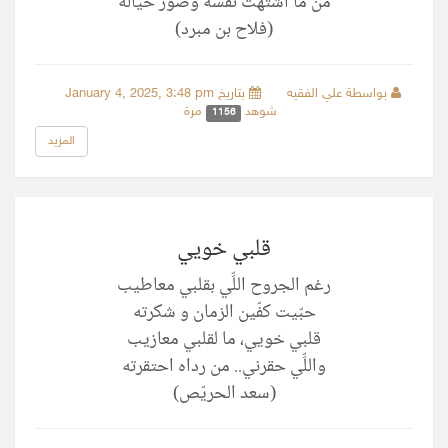
من ما اشتهت نفسه وصور خياله
(فلاح بن مبرد)
بواسطة علي الفقيه
بتاريخ January 4, 2025, 3:48 pm
شوهد
مرة
1156
المزيد
قلبي خويي
رغم الجروح اللِّي بقلبي معاطيب
حبّيت كفّين الزمان و شكرته
قلبي خويي، ما لقلبي معازيب
واللِّي حقرني.. من رداه احتقرته
(سعد الحريّص)