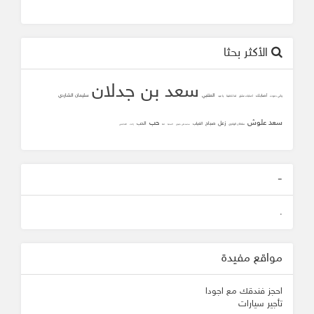
الأكثر بحثا
سعد بن جدلان
المتنبي
سليمان الشاردي
أصابك
وأني دعوت
أصابك عشق
لما تلاقينا
يا عيد
سعد علوش
حب
زعل
صباح
الحب
الغياب
سلطان الهاجري
محمد علي جنيدي
المحبه
ثقه
زانت
الشافعي
-
.
مواقع مفيدة
احجز فندقك مع اجودا
تأجير سيارات