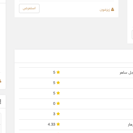
استعرض
زيزفون
اجل ساهر
5
5
5
إ
0
3
هار
4.33