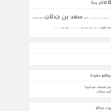
الأكثر بحثا
سعد بن جدلان
المتنبي
سليمان الشاردي
أصابك
ني دعوت
أصابك عشق
لما تلاقينا
يا عيد
عد علوش
حب
زعل
صباح
الحب
الغياب
سلطان الهاجري
محمد علي جنيدي
المحبه
ثقه
زانت
الشافعي
واقع مفيدة
حجز فندقك مع اجودا
أجير سيارات
يت مختار