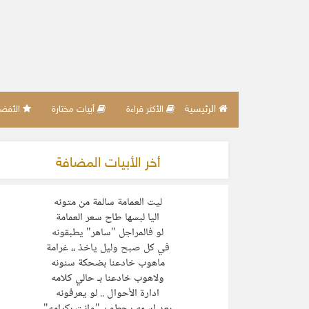
الرئيسية
الأكثر قراءة
أبيات مختارة
الأفضل 
أخر الأبيات المضافة
‏ليت العمامة سالمة من متونه
‏اليا لبسها طاح سعر العمامة
‏لو فالمراجل "ساهر" يطبقونه
‏في كل صبح وليل ياخذ ،، غرامة
‏ماهوب خادعنا بضحكة سنونه
‏ولاهوب خادعنا بـ حالي كلامه
ادارة الأحوال .. لو يعرفونه
‏بعد اسمه يحطون "وانت بكرامه"