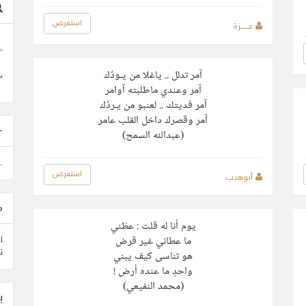
استعرض
عــــــزة
وأ
آمر تدلل .. ياغلا من يـودٌك
س
آمر وعندي ماطلبته آوامر
آمر فديتك .. لعنبو من يـردٌك
آمر وقصرك داخل القلب عامر
-
(عبدالله السمح)
.
استعرض
أبوهدب
م
‏يوم أنا له قلت : عطْني
‏ما عطاني غير قرض
ا
‏هو تناسى كيف يبني
ت
‏واحدٍ ما عنده أرض !
‏(محمد النفيعي)
ب