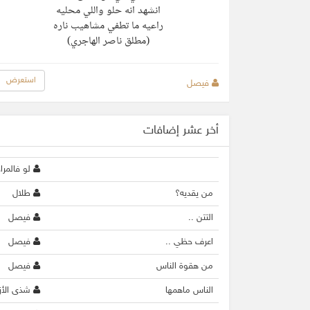
انشهد انه حلو واللي محليه
راعيه ما تطفي مشاهيب ناره
(مطلق ناصر الهاجري)
استعرض
فيصل
أخر عشر إضافات
لو فالمر
من يقديه؟
طلال
التتن ..
فيصل
اعرف حظي ..
فيصل
من هقوة الناس
فيصل
الناس ماهمها
شذى الأز