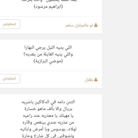
(ابراهيم مرشود)
استعرض
لو فالمراجل ساهر
اللي يتيه الليل يرجي النهارا
واللي يتيه القايلة من يقديه؟
(موضي البرازية)
استعرض
طلال
التتن دامه في الدكاكين باشريه
بريال والا بألف ماهو خسارة
يا مهبلك يا معذربه عند راعيه
من عذربه عندي بينقص وقاره
لولاه.. بوسوس وبا أمرض واباتيه
وتشوفني في كل شارع وحارة