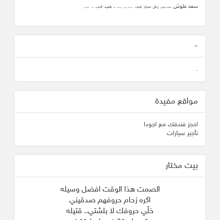
سعد علوش
حب
زعل
صباح
الحب
الغياب
سلطان الهاجري
محمد علي جنيدي
المحبه
ثقه
زانت
الشافعي
-
.
مواقع مفيدة
احجز فندقك مع اجودا
تأجير سيارات
بيت مختار
الصمت هذا الوقت افضل وسيله
اكره زحام حروفهم صدقيني
خلّي حروفك لا بلشتي.. قتيله