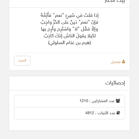
بيت مختار
إذا قلتَ في شيئٍ "نعم" فأَتِمَّهُ
فإنّ "نعم" دَينٌ على الحُرِّ واجِبُ
وإلاّ فقُل "لا" واسْتَرِح وأَرِح بها
لكيلا يقولَ الناسُ إنكَ كاذِبُ
(هرم بن غنام السلولي)
المزيد
فيصل
إحصائيات
عدد المشاركين : 1210
عدد الأبيات : 4812