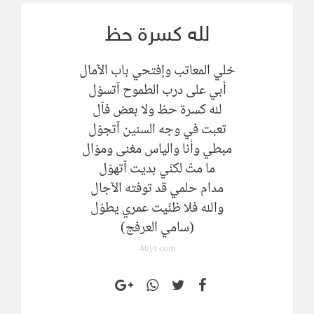
لله كسرة حظ
خلي المعاتب وإفتحي باب الآمال
أبي على درب الطموح آتسوّل
لله كسرة حظ ولا بعض فآل
تعبت في وجه السنين آتجوّل
مبطي وأنا والياس مغنى وموّال
ما متّ لكنّي بديت آتهوّل
مدام حلمي قد توفته الآجال
والله فلا ظنّيت عمري يطوّل
(سامي العرفج)
4byt.com