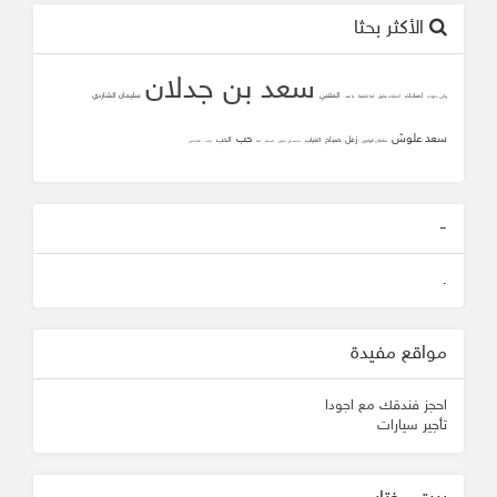
الأكثر بحثا
سعد بن جدلان
المتنبي
سليمان الشاردي
أصابك
وأني دعوت
أصابك عشق
لما تلاقينا
يا عيد
سعد علوش
حب
زعل
صباح
الحب
الغياب
سلطان الهاجري
محمد علي جنيدي
المحبه
ثقه
زانت
الشافعي
-
.
مواقع مفيدة
احجز فندقك مع اجودا
تأجير سيارات