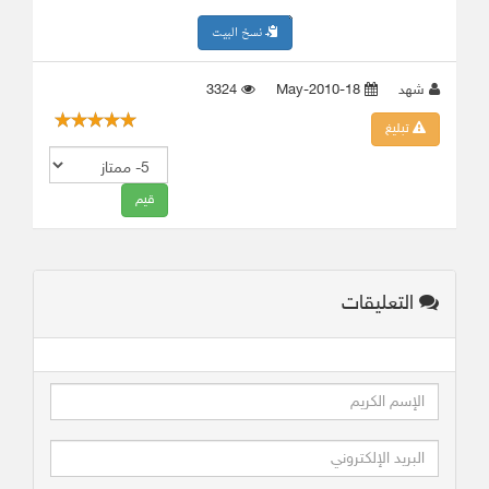
نسخ البيت
شهد
18-May-2010
3324
تبليغ
التعليقات