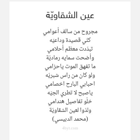
عين الشقاويّة
مجروح من سالف أعوامي
كنّي قصيدة وداعيّه
تبدّدت معظم أحلامي
وأضحت سمايه رماديّة
ما تفهق الموت ياحزامي
ولو كان من راس شبريّه
احبابي البارح اخصامي
ياصبح لا تطري الجيّه
خلّو تفاصيل هندامي
ولدّوا لعين الشقاويّة
(محمد الدبيسي)
4byt.com