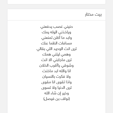
بيت مختار
حنيني غصب يدفعني
وياخذني الوله يمك
وابد ما أظن تمنعني
مسافات الظما عنك
ترى انت الوحيد اللي بقالي
وهمي ليتني همك
ترى ماجابني الا انت
وشوقي ياأقرب الخلان
انا والله ابد ماخنت
ولا فكرت بالنسيان
واذا تقوى انا مقوى
ترى الدنيا ولا تسوى
وخير إن شاء الله
(نواف بن فيصل)