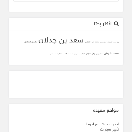
الأكثر بحثا
سعد بن جدلان
المتنبي
سليمان الشاردي
أصابك
وأني دعوت
أصابك عشق
لما تلاقينا
يا عيد
سعد علوش
حب
زعل
صباح
الحب
الغياب
سلطان الهاجري
محمد علي جنيدي
المحبه
ثقه
زانت
الشافعي
-
.
مواقع مفيدة
احجز فندقك مع اجودا
تأجير سيارات