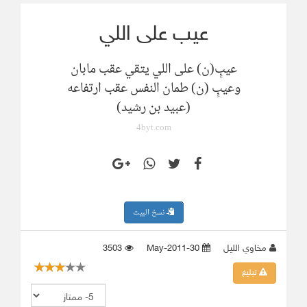
عيب على اللي
عيبٍ(ن) على اللي يتقي عقب مابان
وعيبٍ (ن) طمان النفس عقب ارتفاعه
(عبيد بن رشيد)
4byt.com
نسخ البيت
مخاوي الليل
30-May-2011
3503
تبليغ