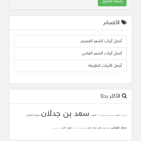
إضافة التعليق
الأقسام
أجمل أبيات الشعر الفصيح
أجمل أبيات الشعر العامي
أجمل الأبيات الطريفة
الأكثر بحثا
سعد بن جدلان
المتنبي
سليمان الشاردي
أصابك
وأني دعوت
أصابك عشق
لما تلاقينا
يا عيد
سعد علوش
حب
زعل
صباح
الحب
الغياب
سلطان الهاجري
محمد علي جنيدي
المحبه
ثقه
زانت
الشافعي