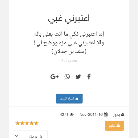
اعتبرني غبي
إما اعتبرني ذكي ما انت بعلى باله
والا اعتبرني غبي مرّه ووضح لي !
(سعد بن جدلان)
4byt.com
نسخ البيت
بدور
16-Nov-2011
4271
تبليغ