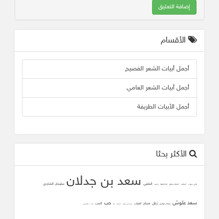
إضافة التعليق
الأقسام
أجمل أبيات الشعر الفصيح
أجمل أبيات الشعر العامي
أجمل الأبيات الطريفة
الأكثر بحثا
سعد بن جدلان
المتنبي
سليمان الشاردي
وأني دعوت
أصابك
أصابك عشق
لما تلاقينا
يا عيد
سعد علوش
حب
زعل
صباح
الحب
الغياب
سلطان الهاجري
محمد علي جنيدي
المحبه
ثقه
زانت
الشافعي