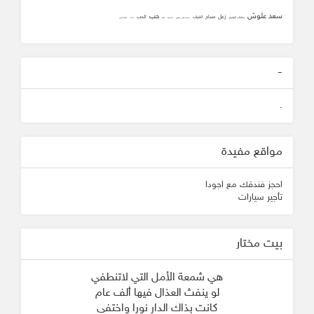
سعد علوش
حب
زعل
صباح
الحب
الغياب
سلطان الهاجري
محمد علي جنيدي
المحبه
ثقه
زانت
الشافعي
-
.
مواقع مفيدة
احجز فندقك مع اجودا
تأجير سيارات
بيت مختار
هي شمعة الأمل التي لاتنطفي
لو ينفث العذال فيها ألف عام
كانت بذاك الدار نورا واختفى