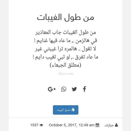
من طول الغيبات
من طول الغيبات جاب المعاذير
في هالزمن ., ما عاد فيها غنايم !
لا تقول .. هالمره ترا غيبتي غير
ما عاد تفرق ., لو تبي تغيب دايم !
(مطلق الجبعاء)
4byt.com
نسخ البيت
مبارك
October 5, 2017, 12:49 am
1537