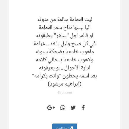
‏ليت العمامة سالمة من متونه
‏اليا لبسها طاح سعر العمامة
‏لو فالمراجل "ساهر" يطبقونه
‏في كل صبح وليل ياخذ ،، غرامة
‏ماهوب خادعنا بضحكة سنونه
‏ولاهوب خادعنا بـ حالي كلامه
ادارة الأحوال .. لو يعرفونه
‏بعد اسمه يحطون "وانت بكرامه"
(ابراهيم مرشود)
4byt.com
نسخ البيت