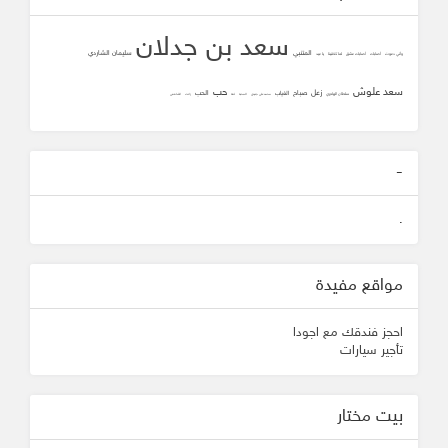
سعد بن جدلان
المتنبي
سليمان الشاردي
وأني دعوت
أصابك
أصابك عشق
لما تلاقينا
يا عيد
سعد علوش
حب
زعل
صباح
الحب
الغياب
سلطان الهاجري
محمد علي جنيدي
المحبه
ثقه
زانت
الشافعي
-
.
مواقع مفيدة
احجز فندقك مع اجودا
تأجير سيارات
بيت مختار