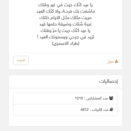
يا عيد كنّك جيت في غير وقتك
ماشفت بك فرحـة..ولا كنّك العيد
مريت مثلك مثـل الايام خلتك
غربة شتات وضيقة حلمها قيد
يا عيد كنّك جيت يا مرّ وقتك
تزيد في جرحي ويسمونك العيد !
(طراد الاسمري)
المزيد
بتول
إحصائيات
عدد المشاركين : 1210
عدد الأبيات : 4812