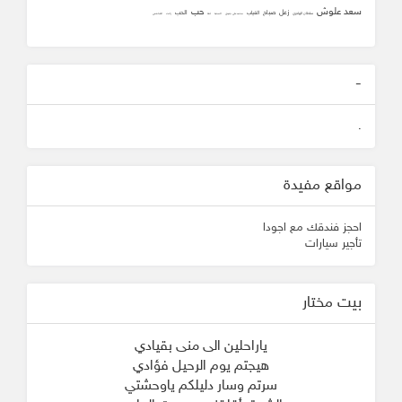
سعد علوش
حب
زعل
صباح
الحب
الغياب
سلطان الهاجري
محمد علي جنيدي
المحبه
ثقه
زانت
الشافعي
-
.
مواقع مفيدة
احجز فندقك مع اجودا
تأجير سيارات
بيت مختار
ياراحلين الى منى بقيادي
هيجتم يوم الرحيل فؤادي
سرتم وسار دليلكم ياوحشتي