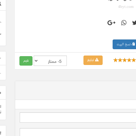
4byt.com
وأ
س
نسخ البيت
-
تبليغ
.
م
ا
ت
ب