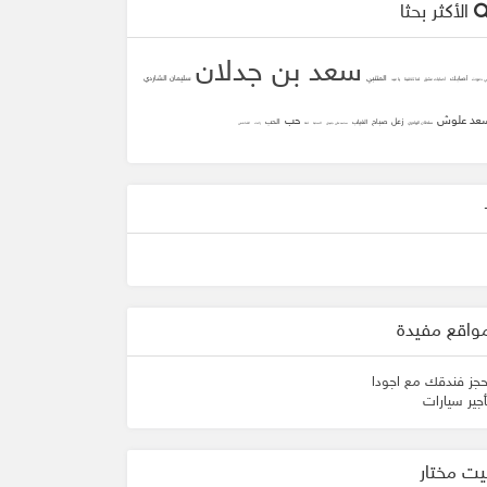
الأكثر بحثا
سعد بن جدلان
المتنبي
سليمان الشاردي
أصابك
ني دعوت
أصابك عشق
لما تلاقينا
يا عيد
عد علوش
حب
زعل
صباح
الحب
الغياب
سلطان الهاجري
محمد علي جنيدي
المحبه
ثقه
زانت
الشافعي
واقع مفيدة
حجز فندقك مع اجودا
أجير سيارات
يت مختار