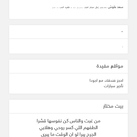
سعد علوش
حب
زعل
صباح
الحب
الغياب
سلطان الهاجري
محمد علي جنيدي
المحبه
ثقه
زانت
الشافعي
-
.
مواقع مفيدة
احجز فندقك مع اجودا
تأجير سيارات
بيت مختار
من غبت والناس كن نفوسها قشرا
الطفهم اللي كسر روحي وهلابي
الجرح يبرا لو ان الوقت ما يبرى