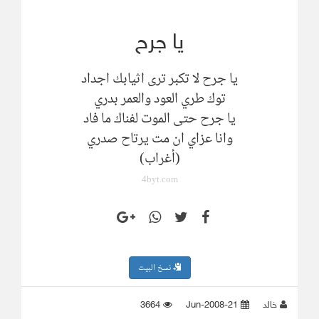
يا جرح
يا جرح لا تكبر ترى اثيابك اجداد
توك طري العود والعمر بدري
يا جرح حتى الموت لفناك ما فاد
وانا عزاي ان مت يرتاح صدري
(أغراب)
4byt.com
نسخ البيت
خالد
21-Jun-2008
3664