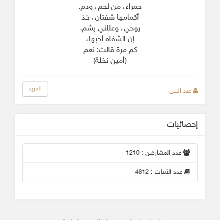
حمراء، من لحم، ودم.
أكمامها شفتان، خذ
روحي، وعللني بشم.
إن الشفاه أحبها،
كم مرة قالت: نعم
(أمين نخلة)
المزيد
عبد النبي
إحصائيات
عدد المشاركين : 1210
عدد الأبيات : 4812