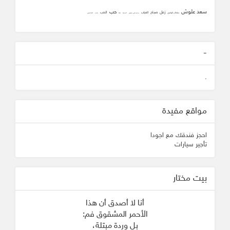
سعد علوش
حب
زعل
صباح
الحب
الغياب
سلطان الهاجري
محمد علي جنيدي
المحبه
ثقه
زانت
الشافعي
-
.
مواقع مفيدة
احجز فندقك مع اجودا
تأجير سيارات
بيت مختار
أنا لا أصدق أن هذا
الأحمر المشقوق فم:
بل وردة مبتلة،