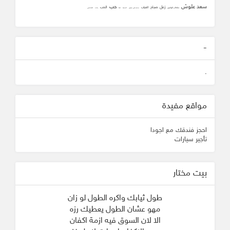
سعد علوش
حب
زعل
صباح
الحب
الغياب
سلطان الهاجري
محمد علي جنيدي
المحبه
ثقه
زانت
الشافعي
-
.
مواقع مفيدة
احجز فندقك مع اجودا
تأجير سيارات
بيت مختار
طول ثيابك واكره الطول لو زان
مهو عشان الطول يعطيك رزه
الا لان السوق فيه ازمة اكفان