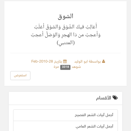
الشوق
أُغالِبُ فيكَ الشّوْقَ وَالشوْقُ أغلَبُ
وَأعجبُ من ذا الهجرِ وَالوَصْلُ أعجبُ
(المتنبي)
بواسطة ابو الوليد
بتاريخ 28-Feb-2010
شوهد
مرة
3318
استعرض
الأقسام
أجمل أبيات الشعر الفصيح
أجمل أبيات الشعر العامي