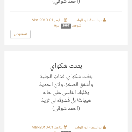
(احمد شوقي)
بواسطة ابو الوليد
بتاريخ 01-Mar-2010
شوهد
مرة
2997
استعرض
بثثت شكواي
بثثْت شكواي، فذابَ الجليدُ
وأَشفق الصخرُ، ولان الحديدْ
وقلبُك القاسي على حاله
هيهاتَ! بلْ قَسْوَتُه لي تَزيدْ
(احمد شوقي)
بواسطة ابو الوليد
بتاريخ 01-Mar-2010