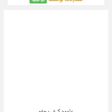
ابو الوليد
علموه كيف يجفو