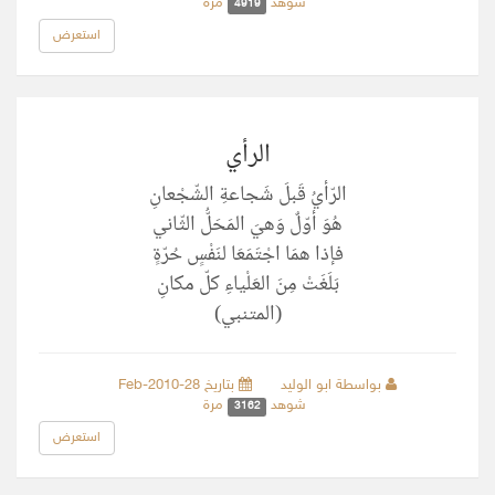
شوهد
مرة
4919
استعرض
الرأي
الرّأيُ قَبلَ شَجاعةِ الشّجْعانِ
هُوَ أوّلٌ وَهيَ المَحَلُّ الثّاني
فإذا همَا اجْتَمَعَا لنَفْسٍ حُرّةٍ
بَلَغَتْ مِنَ العَلْياءِ كلّ مكانِ
(المتنبي)
بواسطة ابو الوليد
بتاريخ 28-Feb-2010
شوهد
مرة
3162
استعرض