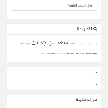
أجمل الأبيات الطريفة
الأكثر بحثا
سعد بن جدلان
المتنبي
سليمان الشاردي
أصابك
وأني دعوت
أصابك عشق
لما تلاقينا
يا عيد
سعد علوش
حب
زعل
صباح
الحب
الغياب
سلطان الهاجري
محمد علي جنيدي
المحبه
ثقه
زانت
الشافعي
-
.
مواقع مفيدة