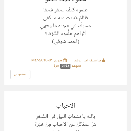
علموه كيفَ يجفو فجفا
ظالمٌ لاقيْت منه ما كفى
مسرفٌ في هجرِه ما ينتهي
أَتُراهم علَّموه السَّرَفا؟
(احمد شوقي)
بواسطة ابو الوليد
بتاريخ 01-Mar-2010
شوهد
مرة
3163
استعرض
الاحباب
بالله يا نَسَماتِ النيل في السَّحَرِ
هل عندَكُنَّ عن الأَحباب مِنْ خبَر؟