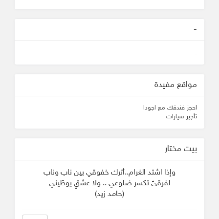
-
.
مواقع مفيدة
احجز فندقك مع اجودا
تأجير سيارات
بيت مختار
وإذا اشتد الغرام..أترك خفوقي بين ناب وناب
لفرقىً تكسر ضلوعي .. ولا عشقٍ يوطّيني
(حامد زيد)