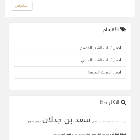
استعرض
الأقسام
أجمل أبيات الشعر الفصيح
أجمل أبيات الشعر العامي
أجمل الأبيات الطريفة
الأكثر بحثا
سعد بن جدلان
المتنبي
سليمان الشاردي
وأني دعوت
أصابك
أصابك عشق
لما تلاقينا
يا عيد
سعد علوش
حب
زعل
صباح
الحب
الغياب
سلطان الهاجري
محمد علي جنيدي
المحبه
ثقه
زانت
الشافعي