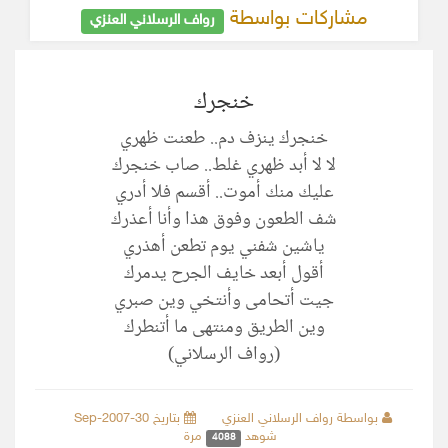
مشاركات بواسطة
رواف الرسلاني العنزي
خنجرك
خنجرك ينزف دم.. طعنت ظهري
لا لا أبد ظهري غلط.. صاب خنجرك
عليك منك أموت.. أقسم فلا أدري
شف الطعون وفوق هذا وأنا أعذرك
ياشين شفني يوم تطعن أهذري
أقول أبعد خايف الجرح يدمرك
جيت أتحامى وأنتخي وين صبري
وين الطريق ومنتهى ما أتنطرك
(رواف الرسلاني)
بواسطة رواف الرسلاني العنزي
بتاريخ 30-Sep-2007
شوهد
مرة
4088