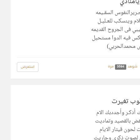
يامنادي
ـريرالنفوس السقـيمه
لام وينسكب للعـليـل
بي فى الجروح القديمه
كس فيه الدوا مستحيل
 محمدالحربي)
شوهد
مرة
استعرض
3594
لوب تغيرت
أذكـر وأجددبك الام
ض بالقصيد وتماديت
 لحون قيثار الايام
م لصوت ذكرى وجاريت