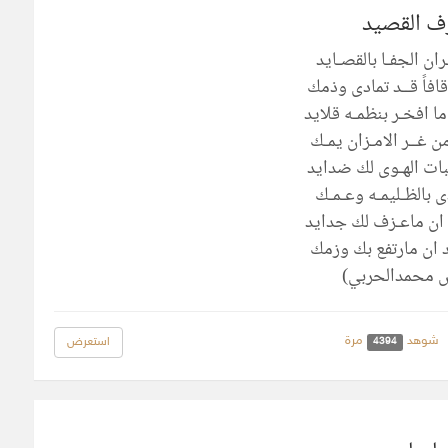
ف القصيد
ان الجفـا بالقصـايد
افاً قــد تمادى وذمك
ما افخـر بنظمـه قلايد
ن غــر الامـزان يمـك
ت الهـوى لك ضدايد
ى بالظـليمـه وعـمـك
 ان ماعـزف لك جدايد
ان مارتفع بك وزمك
 محمدالحربي)
شوهد
مرة
استعرض
4394