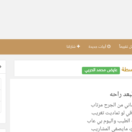
تقييماً
أبيات جديدة
شاركنا
اسطة
عايض محمد الحربي
لبعد راحه
اني من الجرح مرتاب
ي لو تماديت تغريب
الطيب واليوم بي عاب
ٍ مايصفي المشاريب