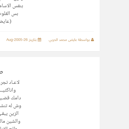
بنفس الاسام
بس القلوب
(عايض
بواسطة عايض محمد الحربي
بتاريخ 26-Aug-2005
طا
لاعـاد تجر
واناكثيــ
دامك قضـيت
وش له تنشد
الزين يبقـ
والشين مال