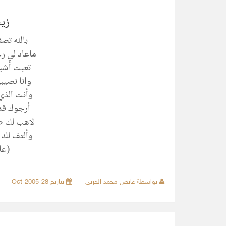
زي
بالله تص
ماعاد لي ر
تعبت أشي
وانا نصيب
وأنت الذي
أرجوك قد
لاهب لك 
وألتف لك 
(عا
بواسطة عايض محمد الحربي
بتاريخ 28-Oct-2005