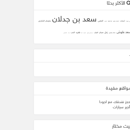
الأكثر بحثا
سعد بن جدلان
المتنبي
سليمان الشاردي
أصابك
ني دعوت
أصابك عشق
لما تلاقينا
يا عيد
عد علوش
حب
زعل
صباح
الحب
الغياب
سلطان الهاجري
محمد علي جنيدي
المحبه
ثقه
زانت
الشافعي
واقع مفيدة
حجز فندقك مع اجودا
أجير سيارات
يت مختار