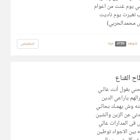
ي يوم غنت من اعوام
 تغيرت يوم ناديت
 محمدالحربي)
شوهد
مرة
استعرض
4720
ح القناع
حني بقول أنت غالـي
رالهم ياراعي الدين
ه وش يهمـك بحالـي
ني عن الزين والشين
ى فى المدارات عالي
ه بين الاجواد توطين