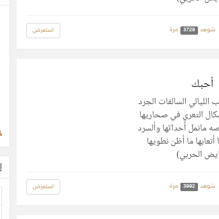
شوهد
مرة
استعرض
3728
أحبك
 الليالي السالفات الجرد
كال التعري في صحاريها
ه مانمل أحداثها وألسرد
 أتعابها ما أظن نطويها
يض الحربي)
إ
شوهد
مرة
استعرض
3992