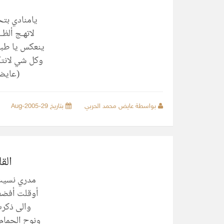
يامنادي بتح
لاتهـج ألظـ
ينعكس يا طبي
وكل شي لانت
(عايض
بواسطة عايض محمد الحربي
بتاريخ 29-Aug-2005
الق
مدري نسيت 
أوقلت أفضف
والى ذكرت
ونوح الحما