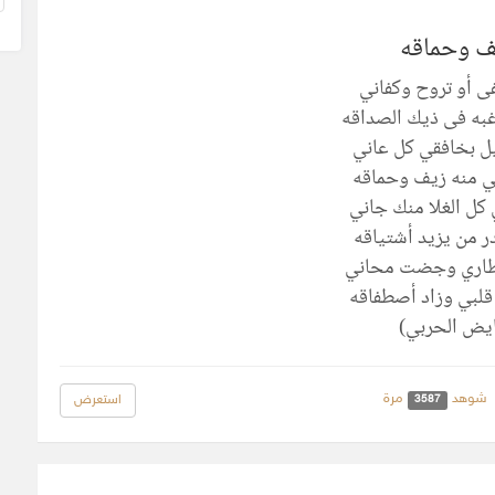
ف وحماقه
فى أو تروح وكفاني
غبه فى ذيك الصداقه
ل بخافقي كل عاني
ي منه زيف وحماقه
 كل الغلا منك جاني
ر من يزيد أشتياقه
طاري وجضت محاني
قلبي وزاد أصطفاقه
يض الحربي)
شوهد
مرة
استعرض
3587