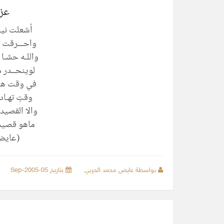
عز
أشعلت نيـر
واحـــرقت ق
واللـه حشـا 
لوينحــدر م
في وقت هبا
وقتٍ تهـاد
والا القصيد
ماهو قصيد 
(عايض
بواسطة عايض محمد الحربي
بتاريخ 05-Sep-2005