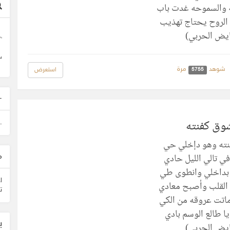
ه والسموحه غدت باب
الروح يحتاج تهذيب
يض الحربي)
وأ
س
شوهد
مرة
استعرض
5755
-
شوق كفنته
.
نته وهو دإخلي حي
في تالي الليل حادي
م
 بداخلي وانطوى طي
ا
القلب وأصبح معادي
ت
اتت عروقه من الكي
يا طالع الوسم بادي
ب
يض الحربي)