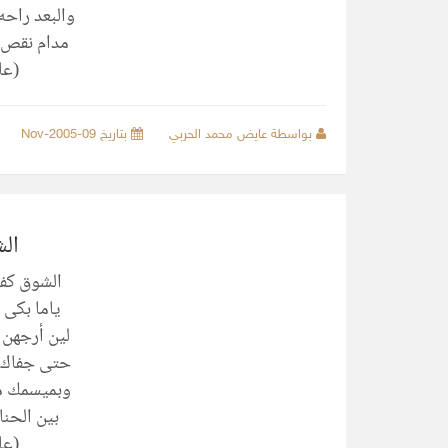
والبعد راح
مدام نقص 
(عا
بواسطة عايض محمد الحربي
بتاريخ 09-Nov-2005
ال
الشوق كف
ياما بكى 
لين أرجهن
حتى جفاك 
وبميسمك م
بين الحنا
(عا