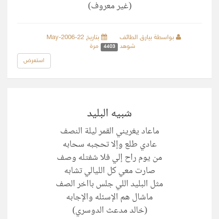
(غير معروف)
بواسطة بيارق الطائف
بتاريخ 22-May-2006
شوهد
مرة
4403
استعرض
شبيه البليد
ماعاد يغريني القمر ليلة النصف
عادي طلع وإلا تحجبه سحابه
من يوم راح إلي فلا شفتله وصف
صارت معي كل الليالي تشابه
مثل البليد اللي جلس بااخر الصف
ماشال هم الإسئله والإجابه
(خالد مدعث الدوسري)