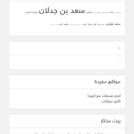
سعد بن جدلان
المتنبي
سليمان الشاردي
أصابك
وأني دعوت
أصابك عشق
لما تلاقينا
يا عيد
سعد علوش
حب
زعل
صباح
الحب
الغياب
سلطان الهاجري
محمد علي جنيدي
المحبه
ثقه
زانت
الشافعي
-
.
مواقع مفيدة
احجز فندقك مع اجودا
تأجير سيارات
بيت مختار