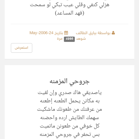
هزلي كتفي وقلي عيب تبكي لو سمحت
(فهد المساعد)
بواسطة بيارق الطائف
بتاريخ 24-May-2006
شوهد
مرة
4986
استعرض
جروحي المزمنه
ياصديقي هاك صدري وإن لقيت
به مكانن يحمل الطعنه إطعنه
من عرفتك من طعونك ماشكيت
سهمك الطايش ارده واحضنه
كل خوفي من طعونن ماتميت
بس تحفر في جروحي المزمنه