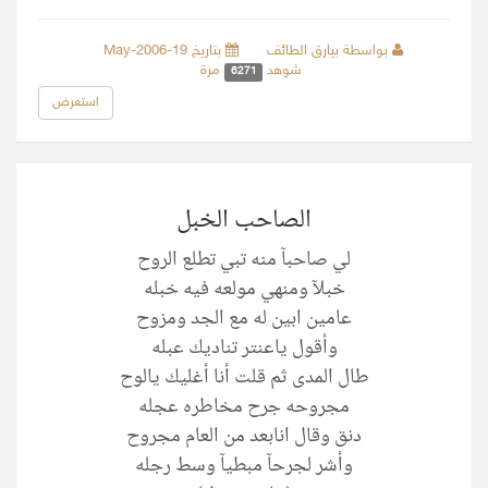
بواسطة بيارق الطائف
بتاريخ 19-May-2006
شوهد
مرة
6271
استعرض
الصاحب الخبل
لي صاحبآ منه تبي تطلع الروح
خبلآ ومنهي مولعه فيه خبله
عامين ابين له مع الجد ومزوح
وأقول ياعنتر تناديك عبله
طال المدى ثم قلت أنا أغليك يالوح
مجروحه جرح مخاطره عجله
دنق وقال انابعد من العام مجروح
وأشر لجرحآ مبطيآ وسط رجله