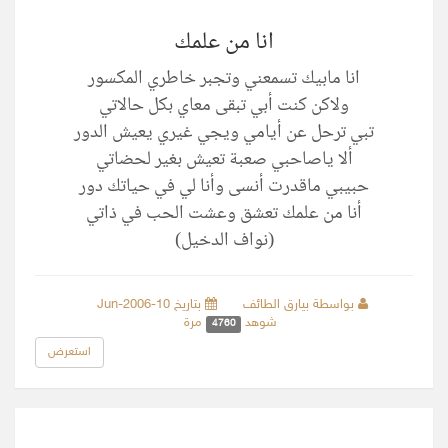
انا من علمك
انا مابيك تسمعني وتجبر خاطري المكسور
ولاكن كنت أبي تبقى معاي بكل حالاتي
تبي ترحل عن أيامي ويجي غيري يعيش الدور
ألا ياصاحبي صعبة تعيش بغير لحضاتي
حبيبي ماقدرت أنسى وأنا لي في حياتك دور
أنا من علمك تعشق وعشت الحب في ذاتي
(نواف الدخيل)
بواسطة بيارق الطائف
بتاريخ 10-Jun-2006
شوهد
مرة
4760
استعرض