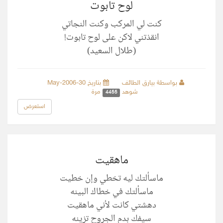
لوح تابوت
كنت لي المركب وكنت النجاتي
انقذتني لاكن على لوح تابوت!
(طلال السعيد)
بواسطة بيارق الطائف
بتاريخ 30-May-2006
شوهد
مرة
4455
استعرض
ماهقيت
ماسألتك ليه تخطي وإن خطيت
ماسألتك في خطاك البينه
دهشتي كانت لأني ماهقيت
سيفك بدم الجروح تزينه