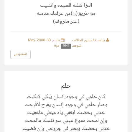
العزا شلته قصيده وانثنيت
مع طريق(ن)من عرفتك مدمنه
(غير معروف)
بواسطة بيارق الطائف
بتاريخ 30-May-2006
شوهد
مرة
4041
استعرض
حلم
كان حلمي في وجود إنسان يبكي لابكيت
وصار حلمي في وجود إنسان يفرح لافرحت
خذني بحضنك ابغفي ياه مبطي ماغفيت
وإن لمحت دموع عيني سو نفسك مالمحت
خذني بحضنك وبعثر في جروحي وإن قضيت