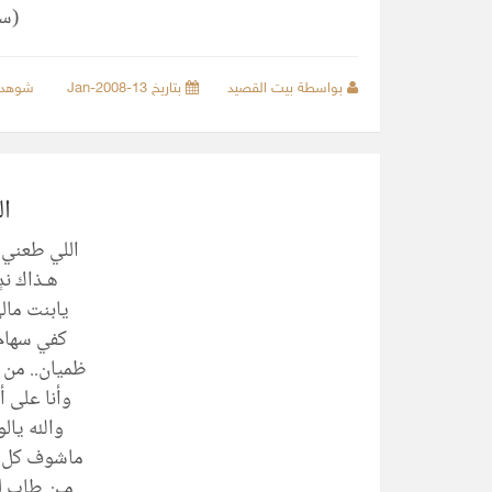
(سل
بواسطة بيت القصيد
بتاريخ 13-Jan-2008
شوهد
ا
اللي طعني 
هـذاك ند
يابنت مال
كفي سهام 
ظميان.. من 
وأنا على أ
والله يال
ماشوف كل 
مـن طاب لي