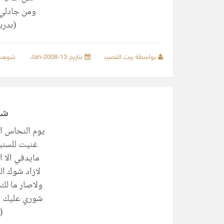
ومن جادلي 
(بدرب
بواسطة بيت القصيد
بتاريخ 13-Jan-2008
شوهد
شو
يوم النحاس ا
غنيت للسنبل
مايدفي الا ا
لازاد شوك ال
ولاصار ما لك
شوري عليك ات
(