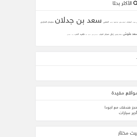
الأكثر بحثا
سعد بن جدلان
المتنبي
سليمان الشاردي
أصابك
ني دعوت
أصابك عشق
لما تلاقينا
يا عيد
عد علوش
حب
زعل
صباح
الحب
الغياب
سلطان الهاجري
محمد علي جنيدي
المحبه
ثقه
زانت
الشافعي
واقع مفيدة
حجز فندقك مع اجودا
أجير سيارات
يت مختار