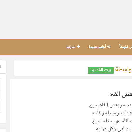
تقييماً
أبيات جديدة
شاركنا
بواسطة
بيت القصيد
عض الغلا
نحه وبعض الغلا سرق
 ذاته وسـيله وغايه
ماتلمسهو مثله البرق
برايي وكل ورايه