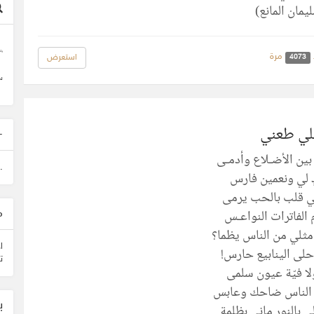
يمان المانع)
وأ
مرة
استعرض
4073
س
للي طعني
-
بين الأضـلاع وأدمـى
.
ٍ لي ونعمين فارس
ي قلب بالحب يرمى
الفاترات النواعـس
م
مثلي من الناس يظما؟
ا
حلى الينابيع حارس!
ت
ولا فيّة عيون سلمى
الناس ضاحك وعابس
ب
 بالنور ماني بظلمة