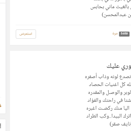
بالغيث ماني بحابس
ن عبدالمحسن)
مرة
استعرض
5469
ري عليك
نصدع لونه وذاب أصفره
ه كل اغنيات الحصاد
لوبر والوصـل والمقدره
شتا في راحتك والفؤاد
 اليا منك ركضـت اغبره
رك البيدا..وكب الطراد
نايف صقر)
إ