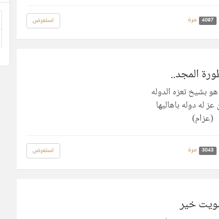
مرة
استعرض
4097
رة المجد..
هو بشيخ تعزه الدوله
عز له دوله باهاليها
(عزام)
مرة
استعرض
3043
يت خير