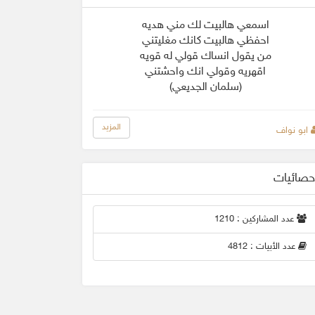
اسمعي هالبيت لك مني هديه
احفظي هالبيت كانك مغليتني
من يقول انساك قولي له قويه
اقهريه وقولي انك واحشتني
(سلمان الجديعي)
المزيد
ابو نواف
حصائيات
عدد المشاركين : 1210
عدد الأبيات : 4812