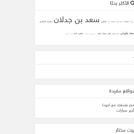
الأكثر بحثا
سعد بن جدلان
المتنبي
سليمان الشاردي
أصابك
ني دعوت
أصابك عشق
لما تلاقينا
يا عيد
عد علوش
حب
زعل
صباح
الحب
الغياب
سلطان الهاجري
محمد علي جنيدي
المحبه
ثقه
زانت
الشافعي
واقع مفيدة
حجز فندقك مع اجودا
أجير سيارات
يت مختار