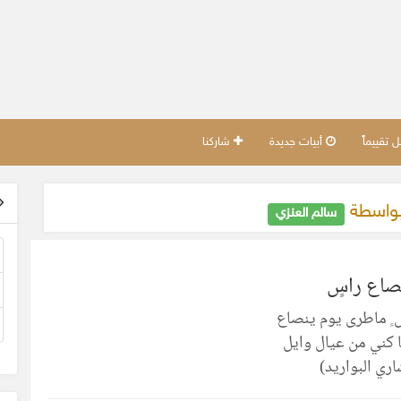
تقييماً
أبيات جديدة
شاركنا
بواسطة
سالم العنزي
صاع راسٍ
ٍ ماطرى يوم ينصاع
 كني من عيال وايل
ري البواريد)