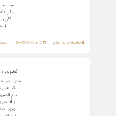
نموت جوع
يمكن طفار
لكن ورث
(مشا
بواسطة سالم العنزي
بتاريخ 06-Jan-2009
شوهد
الضرورة 
مدري صراحه 
لكن على ك
دام الضرو
و أنا ضرو
ودي أضمك