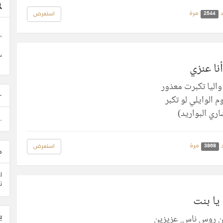
مرة
استعرض
2544
وأ
س
أنا عنزي
واليا تكبرت معذور
-
م الوايلي لو تكبر
ري البواريد)
.
مرة
استعرض
3868
م
ا
ت
يا بنت
من روس ناس ٍ عزيزين
ب