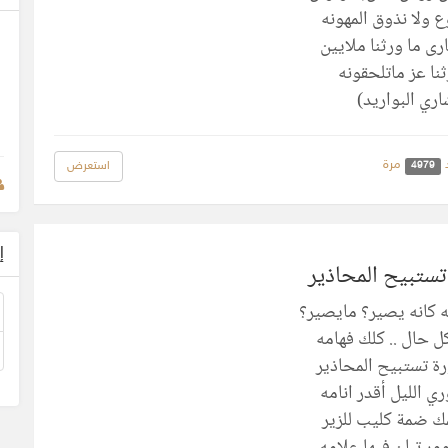
 ولا نذوق المهونه
ى ما ورثنا ملايين
نا عز ماتلحقونه
ري البواريد)
مرة
استعرض
4979
إ
تستبيح المحاذير
كانه يصير؟ مايصير؟
ل حال .. كلك فهامه
رة تستبيح المحاذير
ري الليل أقدر انامه
 ضمة كليب للزير