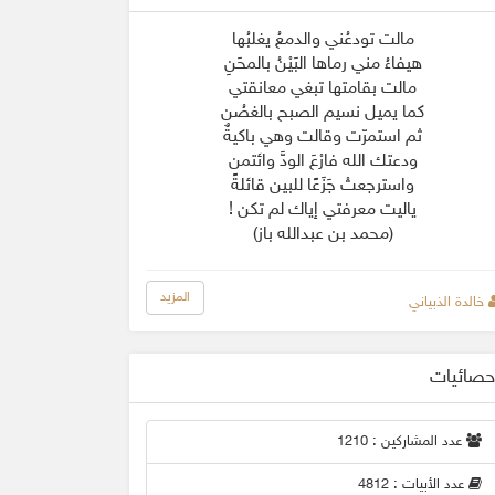
مالت تودعُني والدمعُ يغلبُها
هيفاءُ مني رماها البَيْنُ بالمحَنِ
مالت بقامتها تبغي معانقتي
كما يميل نسيم الصبح بالغصُن
ثم استمرّت وقالت وهي باكيةٌ
ودعتك الله فارْعَ الودَّ وائتمن
واسترجعتْ جَزَعًا للبين قائلةً
ياليت معرفتي إياك لم تكن !
(محمد بن عبدالله باز)
المزيد
خالدة الذبياني
حصائيات
عدد المشاركين : 1210
عدد الأبيات : 4812