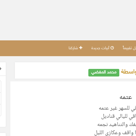
تقييماً
أبيات جديدة
شاركنا
واسطة
محمد المغضي
عتمه
قي للسهر غير عتمه
اقي لليالي قناديل
ك والتناهيد نجمه
واقف وعكازي الليل