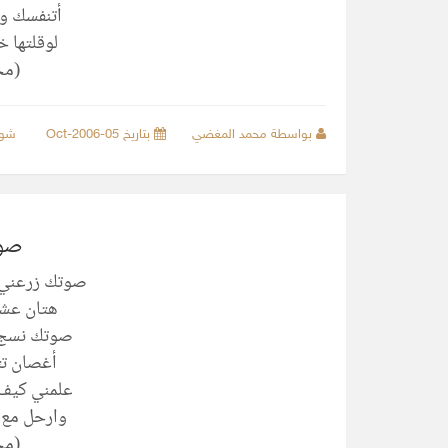
أتنفسك و
لوقلتها خ
(مح
بواسطة محمد المغضي
بتاريخ 05-Oct-2006
شو
صوت
صوتك زرعني
هتان عشق
صوتك نسج 
أغصان تت
علمني كيف 
وارحل مع 
(مح