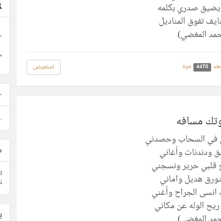
يضيق صدري بكلمه
ايف تفوق المناديل
مد المغضي)
وأ
س
هد
مرة
استعرض
4470
-
ك مسافه
.
 في السحاب وحصدني
 ودندنات وأغاني
م
قلبي حرير ونسجني
ا
ورق هديل واماني
ت
انسى الجراح وأغني
ريح الوله عن مكاني
ب
مد المغضي)