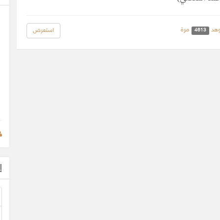
هد
مرة
استعرض
4613
إ