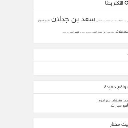
الأكثر بحثا
سعد بن جدلان
المتنبي
سليمان الشاردي
أصابك
ني دعوت
أصابك عشق
لما تلاقينا
يا عيد
عد علوش
حب
زعل
صباح
الحب
الغياب
سلطان الهاجري
محمد علي جنيدي
المحبه
ثقه
زانت
الشافعي
واقع مفيدة
حجز فندقك مع اجودا
أجير سيارات
يت مختار