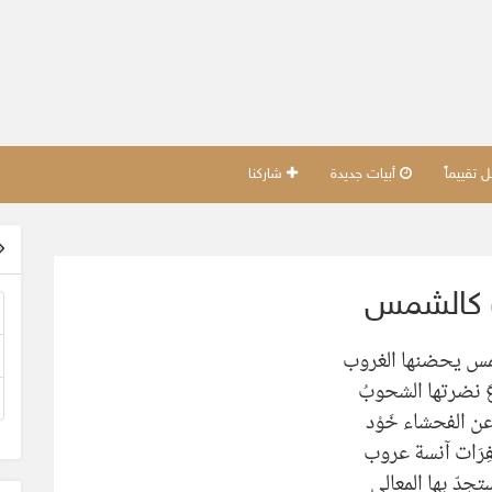
تقييماً
أبيات جديدة
شاركنا
 كالشمس
مس يحضنها الغروب
اعَ نضرتها الشحوبُ
عن الفحشاء خَوْد
ِرَات آنسة عروب
ستجدّ بها المعالي