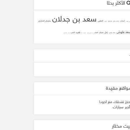
الأكثر بحثا
سعد بن جدلان
المتنبي
سليمان الشاردي
أصابك
ني دعوت
أصابك عشق
لما تلاقينا
يا عيد
عد علوش
حب
زعل
صباح
الحب
الغياب
سلطان الهاجري
محمد علي جنيدي
المحبه
ثقه
زانت
الشافعي
واقع مفيدة
حجز فندقك مع اجودا
أجير سيارات
يت مختار