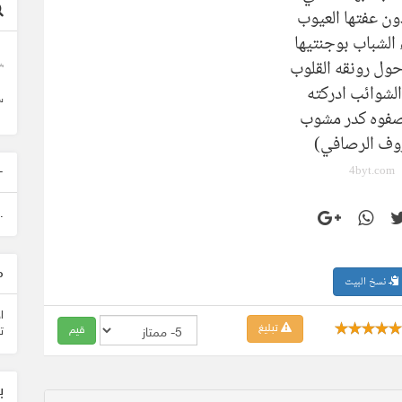
ون عفتها العيوب
 الشباب بوجنتيها
ول رونقه القلوب
وأ
 الشوائب ادركته
س
صفوه كدر مشوب
وف الرصافي)
-
4byt.com
.
م
نسخ البيت
ا
تبليغ
ت
ب