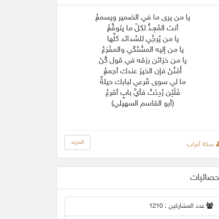
يا من يرى ما في الضمير ويسمعُ
أنت المُعِـدُّ لكلّ ما يتوقَّعُ
يا من يُرجَّي للشدائد كلِّها
يا من إليه المشْتَكَي والمفْزعُ
يا من خزائن رزقه في قول كُنْ
أَمْنُنْ فإن الخيرَ عندك أجمعُ
ما لي سوى قَرعي لبابك حيلةٌ
فَلَئِن رُدِدْتُ فأيَّ بابٍ أقرعُ
(أبو القاسم السهيلي)
المزيد
سكة أغراب
حصائيات
عدد المشاركين : 1210