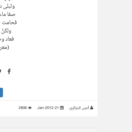
وتبلى د
صفا ماء
فحامت ح
ولكنَّ
فعاد و
(معر
أمين الجزائري
21-Jan-2012
2806