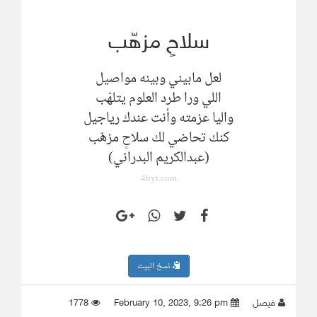
سلاحٍ مزهّب
لعل مابيني وبينه مواصيل
‏اللي ورا طرد العلوم يتلهّب
‏واليا عزمته وأنت عندك رياجيل
‏كنك تحاضي لك سلاحٍ مزهّب
(عبدالكريم البدراني)
4byt.com
نسخ البيت
فيصل
February 10, 2023, 9:26 pm
1778