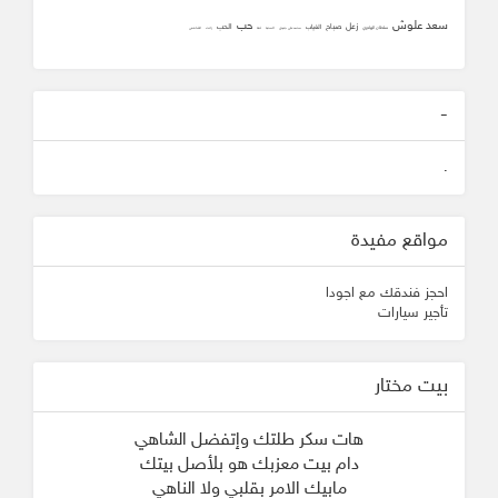
سعد علوش
حب
زعل
صباح
الحب
الغياب
سلطان الهاجري
محمد علي جنيدي
المحبه
ثقه
زانت
الشافعي
-
.
مواقع مفيدة
احجز فندقك مع اجودا
تأجير سيارات
بيت مختار
هات سكر طلتك وإتفضل الشاهي
دام بيت معزبك هو بلأصل بيتك
مابيك الامر بقلبي ولا الناهي