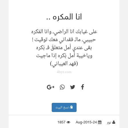
انا المكره ..
على غيابك انا الراضي، وانا المُكره
حبيبي، مالـ فقداني مَعك توقيت !
بقى عندي أمل متعلقّ فـ بُكره
وياخيبة أمل بُكره إذا ماجيت
(فهد العيباني)
4byt.com
نسخ البيت
نور
24-Aug-2015
1857