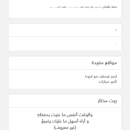
سعد علوش
حب
زعل
صباح
الحب
الغياب
سلطان الهاجري
محمد علي جنيدي
المحبه
ثقه
زانت
الشافعي
-
.
مواقع مفيدة
احجز فندقك مع اجودا
تأجير سيارات
بيت مختار
والوقت أنفس ما عنيت بحفظهِ
و أراه أسهل ما عليك يضيعُ
(غير معروف)