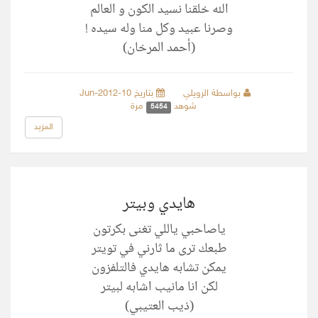
الله خلقنا نسيد الكون و العالم
وصرنا عبيد وكل منا وله سيده !
(أحمد المرخان)
بواسطة الرويلي
بتاريخ 10-Jun-2012
شوهد
مرة
5454
المزيد
هايدي وبيتر
ياصاحبي ياللي تغنى بكرتون
طبعك ترى ما ثارني في تويتر
يمكن تشابه هايدي فالتلفزون
لكن انا مانيب اشابه لبيتر
(ذيب العتيبي)