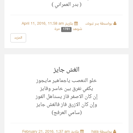
( بدر العمراني )
بواسطة بدر تبوك
بتاريخ April 11, 2016, 11:58 am
شوهد
مرة
1751
المزيد
الغش جايز
‏خلو التعصب ياجماهير مايجوز
‏يكفي نفرق بين خاسر وفايز
‏ٳن كان الاصفر فاز يستاهل الفوز
‏وٳن كان الازرق فاز فالغش جايز
(سامي العرفج)
بواسطة hala
بتاريخ February 21, 2016, 1:37 am