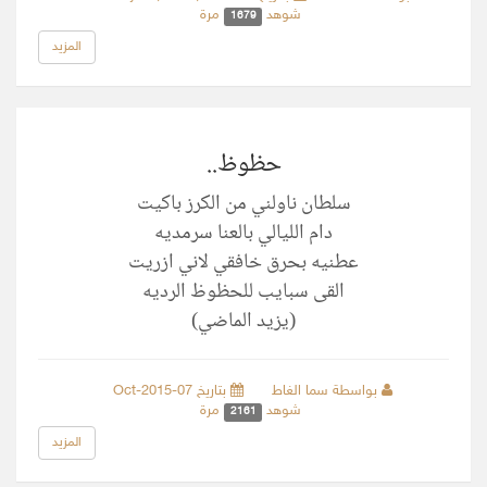
شوهد
مرة
1679
المزيد
حظوظ..
سلطان ناولني من الكرز باكيت
دام الليالي بالعنا سرمديه
عطنيه بحرق خافقي لاني ازريت
القى سبايب للحظوظ الرديه
(يزيد الماضي)
بواسطة سما الغاط
بتاريخ 07-Oct-2015
شوهد
مرة
2161
المزيد