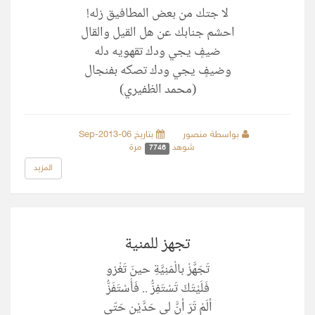
لا جتك من بعض المطافيق زله!
احشم جنابك عن هل القيل والقال
ضيفٍ يجي ودك تقهويه دله
وضيفٍ يجي ودك تصكه بفنجال
(محمد الظفيري)
بواسطة منصور
بتاريخ 06-Sep-2013
شوهد
مرة
7746
المزيد
تجهز للمنية
تَجَهَّزْ بالْمَنِيَّةِ حينَ تَغْزو
فَلَيْتَكَ تَسْتَفِزُّ .. فَأُسْتَفَزُّ
ألَمْ تَرَ أنَّ لي حَدَّيْنِ حَتّى