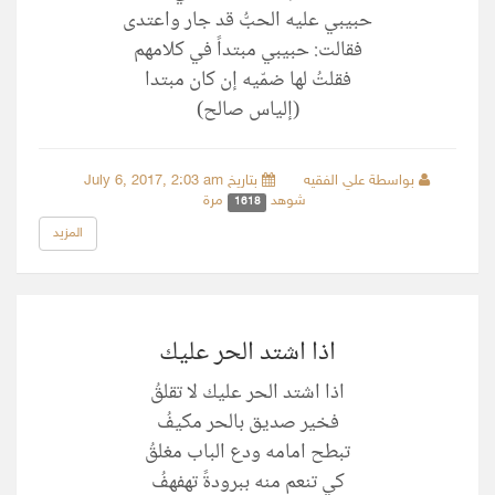
حبيبي عليه الحبُّ قد جار واعتدى
فقالت: حبيبي مبتداً في كلامهم
فقلتُ لها ضمّيه إن كان مبتدا
(إلياس صالح)
بواسطة علي الفقيه
بتاريخ July 6, 2017, 2:03 am
شوهد
مرة
1618
المزيد
اذا اشتد الحر عليك
‏اذا اشتد الحر عليك لا تقلقُ
‏فخير صديق بالحر مكيفُ
‏تبطح امامه ودع الباب مغلقُ
‏كي تنعم منه ببرودةً تهفهفُ