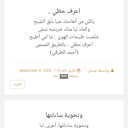
اعرف حظي ..
ياللي من أنفاسك حَيا دَنّق الشِيح
والماء ليا مِنّك شربتيه سَمّى
خَلّصت طيحات الهوى .. ما ابي آطيح
اعرف حظّي .. بالطريق المسمّى
(أحمد الطرقي)
بواسطة فيصل
بتاريخ September 9, 2025, 7:15 am
شوهد
مرة
945
المزيد
ونحوية ساءلتها
ونحويةٍ ساءلتُها: أعربي لنا