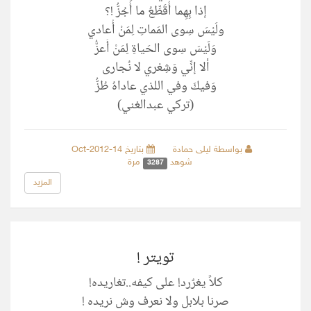
إذا بِهِما أُقَطِّعُ ما أَجُزُّ !؟
ولَيْسَ سِوى المَماتِ لِمَنْ أُعادي
وَلَيْسَ سِوى الحَياةِ لِمَنْ أَعزُّ
ألا إنِّي وَشِعْري لا نُجارى
وَفيكَ وفي اللذي عاداهُ طُزُّ
(تركي عبدالغني)
بواسطة ليلى حمادة
بتاريخ 14-Oct-2012
شوهد
مرة
3287
المزيد
تويتر !
كلاً يغرٌرد! على كيفه..تغاريده!
صرنا بلابل ولا نعرف وش نريده !