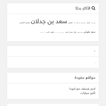
الأكثر بحثا
سعد بن جدلان
المتنبي
سليمان الشاردي
أصابك
وأني دعوت
أصابك عشق
لما تلاقينا
يا عيد
سعد علوش
حب
زعل
صباح
الحب
الغياب
سلطان الهاجري
محمد علي جنيدي
المحبه
ثقه
زانت
الشافعي
-
.
مواقع مفيدة
احجز فندقك مع اجودا
تأجير سيارات