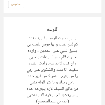
استعرض
اللوعه
ياللي نسيت الزمن وقلوبنا تعده
كم ليلةٍ غبت والهاجوس يلعب بي
يسيل قلبي على الخدين .. وارده
خبرت قلبٍ من اللوعات ينحبي
وان قلت لا بد يبرد زادت الشده
شقيت انا منك والشكوى على ربي
يا من يغيب القمر لا من ظهر خده
الزين زينك وانا كثر الوله ذنبي
من عانق السيف لازم يجرحه خده
ومن يعشق الجمر فيه النار تشتبي
( بدر بن عبدالمحسن)