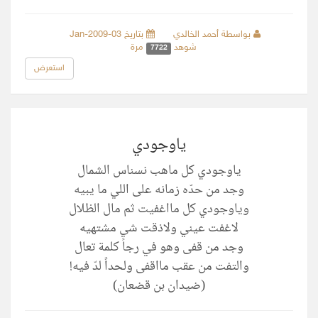
بواسطة أحمد الخالدي
بتاريخ 03-Jan-2009
شوهد
مرة
7722
استعرض
ياوجودي
ياوجودي كل ماهب نسناس الشمال
وجد من حدّه زمانه على اللي ما يبيه
وياوجودي كل مااغفيت ثم مال الظلال
لاغفت عيني ولاذقت شيٍ مشتهيه
وجد من قفى وهو في رجا كلمة تعال
والتفت من عقب مااقفى ولحداً لدّ فيه!
(ضيدان بن قضعان)