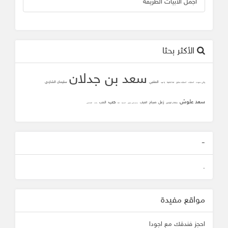
أجمل الأبيات الطريفة
الأكثر بحثا
سعد بن جدلان
المتنبي
سليمان الشاردي
وأني دعوت
أصابك
أصابك عشق
لما تلاقينا
يا عيد
سعد علوش
حب
زعل
صباح
الحب
الغياب
سلطان الهاجري
محمد علي جنيدي
المحبه
ثقه
زانت
الشافعي
-
.
مواقع مفيدة
احجز فندقك مع اجودا