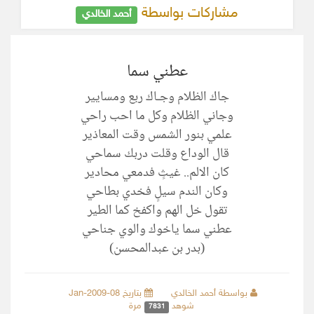
مشاركات بواسطة
أحمد الخالدي
عطني سما
جاك الظلام وجـاك ربع ومسايير
وجاني الظلام وكل ما احب راحي
علمي بنور الشمس وقت المعاذير
قال الوداع وقلت دربك سماحي
كان الالم.. غيثٍ فدمعي محادير
وكان الندم سيلٍ فخدي بطاحي
تقول خل الهم واكفخ كما الطير
عطني سما ياخوك والوي جناحي
(بدر بن عبدالمحسن)
بواسطة أحمد الخالدي
بتاريخ 08-Jan-2009
شوهد
مرة
7831