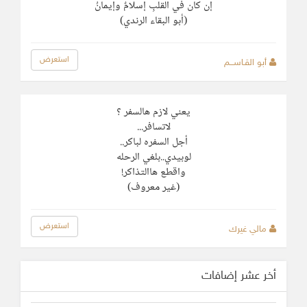
إن كان في القلبِ إسلامٌ وإيمانُ
(أبو البقاء الرندي)
استعرض
أبو القـاســـم
يعني لازم هالسفر ؟
لاتسافر...
أجل السفره لباكر..
لوبيدي..بلغي الرحله
واقطع هاالتذاكر!
(غير معروف)
استعرض
مالي غيرك
أخر عشر إضافات