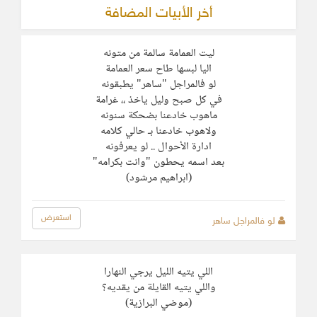
أخر الأبيات المضافة
‏ليت العمامة سالمة من متونه
‏اليا لبسها طاح سعر العمامة
‏لو فالمراجل "ساهر" يطبقونه
‏في كل صبح وليل ياخذ ،، غرامة
‏ماهوب خادعنا بضحكة سنونه
‏ولاهوب خادعنا بـ حالي كلامه
ادارة الأحوال .. لو يعرفونه
‏بعد اسمه يحطون "وانت بكرامه"
(ابراهيم مرشود)
استعرض
لو فالمراجل ساهر
اللي يتيه الليل يرجي النهارا
واللي يتيه القايلة من يقديه؟
(موضي البرازية)