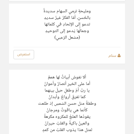
ومليحةٍ ترمي السهام سديدةً
بالحُسنِ، أمّا الفكرُ غيرُ سديدِ
تدعو إلى الإلحادِ في كلماتها
وجمالُها يَدعو إلى التوحيدِ
(مشعل الزعبي)
استعرض
سنام
ألا نفوسٌ أبياتٌ لها هممٌ
أما على الخيرِ أنصارٌ وأعوانُ
يا ربَّ أمّ وطفلٍ حيلَ بينهما
كما تفرقَ أرواحٌ وأبدانُ
وطفلةً مثل حسنِ الشمسِ إذ طلعت
كأنما هي ياقوتٌ ومرجانُ
يقودُها العلجُ للمكروه مكرهةً
والعينُ باكيةُ والقلبُ حيرانُ
لمثل هذا يذوب القلبُ من كمدٍ