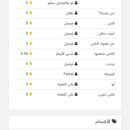
لو فالمراجل ساهر
5
من يقديه؟
طلال
5
التتن ..
فيصل
5
اعرف حظي ..
فيصل
0
من هقوة الناس
فيصل
3
الناس ماهمها
شذى الأزهار
4.33
ترديت
فيصل
5
المرجلة
Faisal
0
لو
علي الفقيه
3
قلبي خويي
علي الفقيه
0
الأقسام