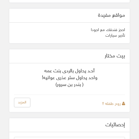
مواقع مفيدة
احجز فندقك مع اجودا
تأجير سيارات
بيت مختار
أحـد يحاول بالردى بنت عمه
واحد يحاول ستر عذرى عوانيه!
( بندر بن سرور)
المزيد
روح طفله !!
إحصائيات