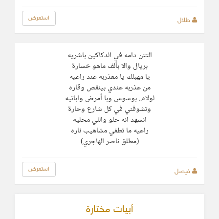
استعرض
طلال
التتن دامه في الدكاكين باشريه
بريال والا بألف ماهو خسارة
يا مهبلك يا معذربه عند راعيه
من عذربه عندي بينقص وقاره
لولاه.. بوسوس وبا أمرض واباتيه
وتشوفني في كل شارع وحارة
انشهد انه حلو واللي محليه
راعيه ما تطفي مشاهيب ناره
(مطلق ناصر الهاجري)
استعرض
فيصل
أبيات مختارة