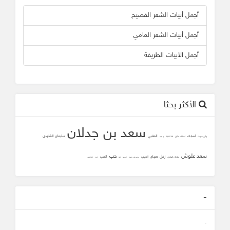
أجمل أبيات الشعر الفصيح
أجمل أبيات الشعر العامي
أجمل الأبيات الطريفة
الأكثر بحثا
سعد بن جدلان
المتنبي
سليمان الشاردي
أصابك
وأني دعوت
أصابك عشق
لما تلاقينا
يا عيد
سعد علوش
حب
زعل
صباح
الحب
الغياب
سلطان الهاجري
محمد علي جنيدي
المحبه
ثقه
زانت
الشافعي
-
.